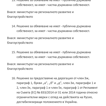
Решение за обявяване на имот - публична държавна
собственост, за имот - частна държавна собственост.
Внася: министърът на регионалното развитие и
благоустройството
Решение за обявяване на имот - публична държавна
собственост, за имот - частна държавна собственост.
Внася: министърът на регионалното развитие и
благоустройството
Решение за обявяване на имот - публична държавна
собственост, за имот - частна държавна собственост.
Внася: министърът на регионалното развитие и
благоустройството
Решение за предоставяне на дерогация от член Зж,
параграф 1, букви „а", „б" и „д", член Зи, параграфи 1 и
2, член Зк, параграф 1 и член 5к, параграф 1 от Регламент
на Съвета (ЕС) № 833/2014 от 31 юли 2014 година относно
ограничителни мерки с оглед на действията на Русия,
дестабилизиращи положението в Украйна.