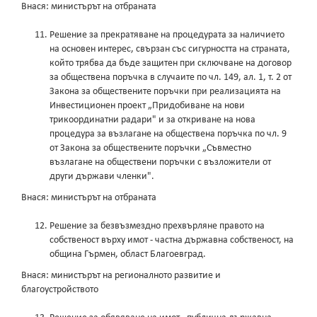
Внася: министърът на отбраната
Решение за прекратяване на процедурата за наличието
на основен интерес, свързан със сигурността на страната,
който трябва да бъде защитен при сключване на договор
за обществена поръчка в случаите по чл. 149, ал. 1, т. 2 от
Закона за обществените поръчки при реализацията на
Инвестиционен проект „Придобиване на нови
трикоординатни радари" и за откриване на нова
процедура за възлагане на обществена поръчка по чл. 9
от Закона за обществените поръчки „Съвместно
възлагане на обществени поръчки с възложители от
други държави членки".
Внася: министърът на отбраната
Решение за безвъзмездно прехвърляне правото на
собственост върху имот - частна държавна собственост, на
община Гърмен, област Благоевград.
Внася: министърът на регионалното развитие и
благоустройството