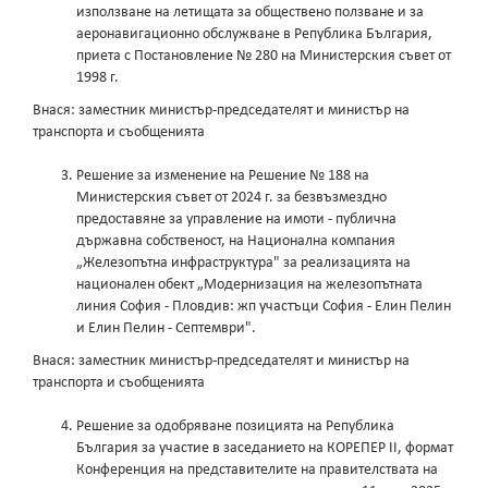
използване на летищата за обществено ползване и за
аеронавигационно обслужване в Република България,
приета с Постановление № 280 на Министерския съвет от
1998 г.
Внася: заместник министър-председателят и министър на
транспорта и съобщенията
Решение за изменение на Решение № 188 на
Министерския съвет от 2024 г. за безвъзмездно
предоставяне за управление на имоти - публична
държавна собственост, на Национална компания
„Железопътна инфраструктура" за реализацията на
национален обект „Модернизация на железопътната
линия София - Пловдив: жп участъци София - Елин Пелин
и Елин Пелин - Септември".
Внася: заместник министър-председателят и министър на
транспорта и съобщенията
Решение за одобряване позицията на Република
България за участие в заседанието на КОРЕПЕР II, формат
Конференция на представителите на правителствата на