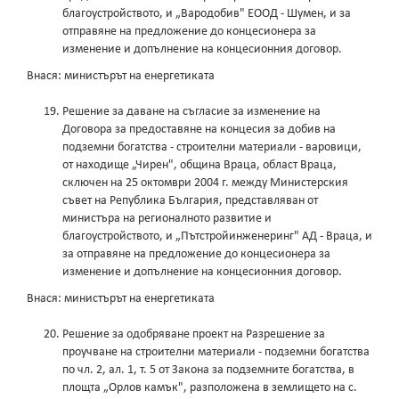
благоустройството, и „Вародобив" ЕООД - Шумен, и за
отправяне на предложение до концесионера за
изменение и допълнение на концесионния договор.
Внася: министърът на енергетиката
Решение за даване на съгласие за изменение на
Договора за предоставяне на концесия за добив на
подземни богатства - строителни материали - варовици,
от находище „Чирен", община Враца, област Враца,
сключен на 25 октомври 2004 г. между Министерския
съвет на Република България, представляван от
министъра на регионалното развитие и
благоустройството, и „Пътстройинженеринг" АД - Враца, и
за отправяне на предложение до концесионера за
изменение и допълнение на концесионния договор.
Внася: министърът на енергетиката
Решение за одобряване проект на Разрешение за
проучване на строителни материали - подземни богатства
по чл. 2, ал. 1, т. 5 от Закона за подземните богатства, в
площта „Орлов камък", разположена в землището на с.