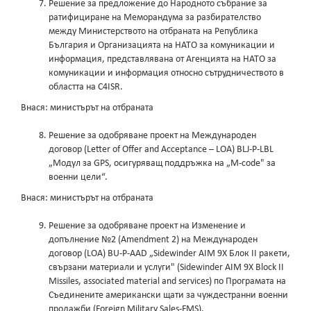
Решение за предложение до Народното събрание за
ратифициране на Меморандума за разбирателство
между Министерството на отбраната на Република
България и Организацията на НАТО за комуникации и
информация, представлявана от Агенцията на НАТО за
комуникации и информация относно сътрудничеството в
областта на C4ISR.
Внася: министърът на отбраната
Решение за одобряване проект на Международен
договор (Letter of Offer and Acceptance – LOA) BLJ-P-LBL
„Модул за GPS, осигуряващ поддръжка на „М-code" за
военни цели“.
Внася: министърът на отбраната
Решение за одобряване проект на Изменение и
допълнение №2 (Amendment 2) на Международен
договор (LOA) BU-P-AAD „Sidewinder AIM 9Х Блок II ракети,
свързани материали и услуги" (Sidewinder AIM 9Х Block II
Missiles, associated material and services) по Програмата на
Съединените американски щати за чуждестранни военни
продажби (Foreign Military Sales-FMS).