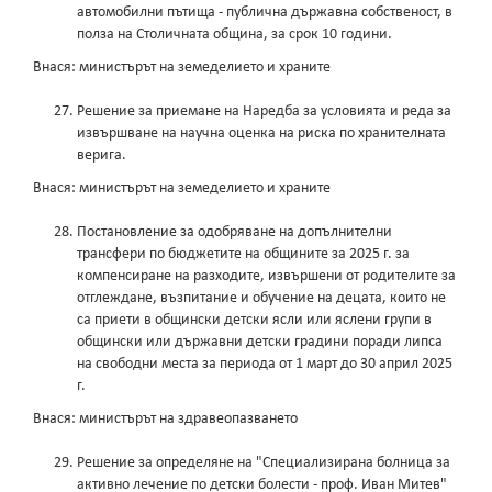
автомобилни пътища - публична държавна собственост, в
полза на Столичната община, за срок 10 години.
Внася: министърът на земеделието и храните
Решение за приемане на Наредба за условията и реда за
извършване на научна оценка на риска по хранителната
верига.
Внася: министърът на земеделието и храните
Постановление за одобряване на допълнителни
трансфери по бюджетите на общините за 2025 г. за
компенсиране на разходите, извършени от родителите за
отглеждане, възпитание и обучение на децата, които не
са приети в общински детски ясли или яслени групи в
общински или държавни детски градини поради липса
на свободни места за периода от 1 март до 30 април 2025
г.
Внася: министърът на здравеопазването
Решение за определяне на "Специализирана болница за
активно лечение по детски болести - проф. Иван Митев"