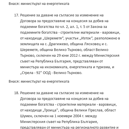
Внася: министърът на енергетиката
Решение за даване на съгласие за изменение на
Договора за предоставяне на концесия за добив на
подземни богатства по чл. 2, ал. 1, т. 5 от Закона за
подземните богатства - строителни материали - варовици,
от находище „Шереметя“, участък „Изток“, разположено в
землищата на с. Драгижево, община Лясковец и с.
Шереметя, община Велико Търново, област Велико
Търново, сключен на 29 юни 2012 г. между Министерския
съвет на Република България, представляван от
министъра на икономиката, енергетиката и туризма, и
„Стрела - 92" ООД - Велико Търново.
Внася: министърът на енергетиката
Решение за даване на съгласие за изменение на
Договора за предоставяне на концесия за добив на
подземни богатства - строителни материали - варовици,
от находище „Троица", община Велики Преслав, област
Шумен, сключен на 1 ноември 2004 г. между
Министерския съвет на Република България,
представляван от министъра на регионалното развитие и