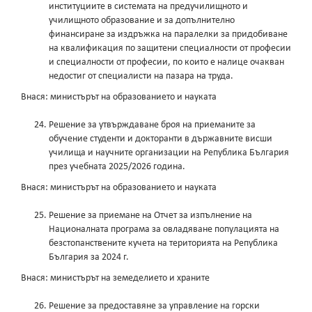
институциите в системата на предучилищното и
училищното образование и за допълнително
финансиране за издръжка на паралелки за придобиване
на квалификация по защитени специалности от професии
и специалности от професии, по които е налице очакван
недостиг от специалисти на пазара на труда.
Внася: министърът на образованието и науката
Решение за утвърждаване броя на приеманите за
обучение студенти и докторанти в държавните висши
училища и научните организации на Република България
през учебната 2025/2026 година.
Внася: министърът на образованието и науката
Решение за приемане на Отчет за изпълнение на
Националната програма за овладяване популацията на
безстопанствените кучета на територията на Република
България за 2024 г.
Внася: министърът на земеделието и храните
Решение за предоставяне за управление на горски