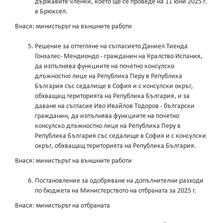
държавите членки, което ще се проведе на 11 юни 2025 г.
в Брюксел.
Внася: министърът на външните работи
Решение за оттегляне на съгласието Даниел Тиенда
Гонзалес- Мендиондо - гражданин на Кралство Испания,
да изпълнява функциите на почетно консулско
длъжностно лице на Република Перу в Република
България със седалище в София и с консулски окръг,
обхващащ територията на Република България, и за
даване на съгласие Иво Ивайлов Тодоров - български
гражданин, да изпълнява функциите на почетно
консулско длъжностно лице на Република Перу в
Република България със седалище в София и с консулски
окръг, обхващащ територията на Република България.
Внася: министърът на външните работи
Постановление за одобряване на допълнителни разходи
по бюджета на Министерството на отбраната за 2025 г.
Внася: министърът на отбраната