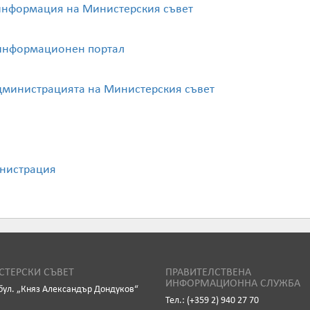
информация на Министерския съвет
 информационен портал
дминистрацията на Министерския съвет
инистрация
ТЕРСКИ СЪВЕТ
ПРАВИТЕЛСТВЕНА
ИНФОРМАЦИОННА СЛУЖБА
бул. „Княз Александър Дондуков“
Тел.: (+359 2) 940 27 70