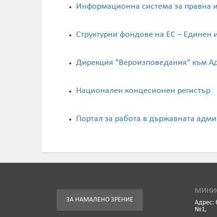
Информационна система за правна 
Структурни фондове на ЕС – Единен
Дирекция "Вероизповедания" към А
Национален концесионен регистър
Портал за работа в държавната адм
МИНИС
ЗА НАМАЛЕНО ЗРЕНИЕ
Адрес: 
№1,