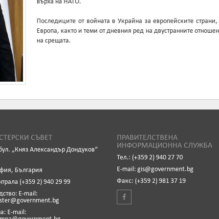
върха на НАТО.
Последиците от войната в Украйна за европейските страни
Европа, както и теми от дневния ред на двустранните отноше
на срещата.
ТЕРСКИ СЪВЕТ
ПРАВИТЕЛСТВЕНА
ИНФОРМАЦИОННА СЛУЖБА
бул. „Княз Александър Дондуков“
Тел.: (+359 2) 940 27 70
Е-mail: gis@government.bg
офия, България
Факс: (+359 2) 981 37 19
нтрала (+359 2) 940 29 99
ство: Е-mail:
ister@government.bg
: Е-mail: