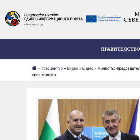
М
СЪВЕ
ПРАВИТЕЛСТВ
»
Пресцентър
»
Видеo
»
Видео
» Министър-председателя
енергетиката