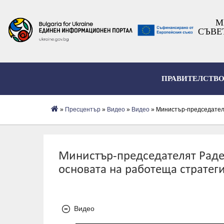
М
СЪВЕ
ПРАВИТЕЛСТВ
»
Пресцентър
»
Видеo
»
Видео
» Министър-председателя
Министър-председателят Радев
основата на работеща стратег
Видео