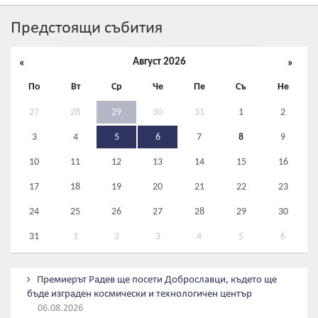
Предстоящи събития
Август
2026
«
»
По
Вт
Ср
Че
Пе
Съ
Не
27
28
29
30
31
1
2
3
4
5
6
7
8
9
10
11
12
13
14
15
16
17
18
19
20
21
22
23
24
25
26
27
28
29
30
31
1
2
3
4
5
6
Премиерът Радев ще посети Доброславци, където ще
бъде изграден космически и технологичен център
06.08.2026