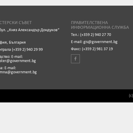
ТЕРСКИ СЪВЕТ
ПРАВИТЕЛСТВЕНА
ИНФОРМАЦИОННА СЛУЖБА
бул. „Княз Александър Дондуков“
Тел.: (+359 2) 940 27 70
Е-mail: gis@government.bg
офия, България
Факс: (+359 2) 981 37 19
нтрала (+359 2) 940 29 99
ство: Е-mail:
ister@government.bg
: Е-mail:
emna@government.bg
(c