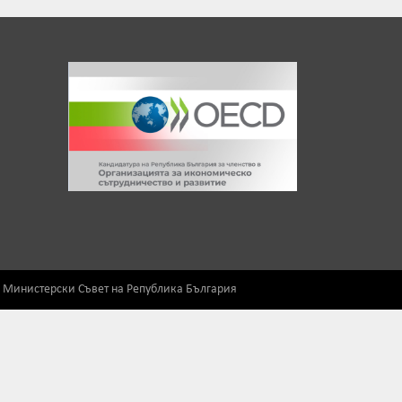
) Министерски Съвет на Република България