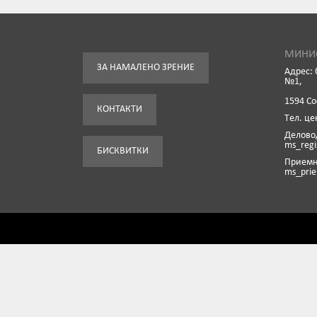
МИНИС
ЗА НАМАЛЕНО ЗРЕНИЕ
Адрес: 
№1,
1594 С
КОНТАКТИ
Tел. це
Деловод
ms_reg
БИСКВИТКИ
Приемна
ms_pri