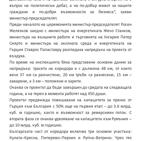
въпрос на политически дебат, а на по-добър живот за нашите
граждани и по-добри възможности за бизнеса“, заяви
министър-председателят.
Преди началото на церемонията министър-председателят Росен
Желязков заедно с министъра на енергетиката Жечо Станков,
министъра на външните работи и търговията на Унгария Петер
Сиярто и министъра на околната среда и енергетиката на
Гърция Ставрос Папаставру разгледаха напредъка на проекта от
въздуха.
По време на инспекцията бяха представени основни данни за
напредъка: трасето на коридора е с дължина 48 км, от които
вече 37 км са разчистени, 20 км тръби са разнесени, 15 км –
заварени, а 3 км – положени и зарити.
Очаква се проектът да бъде завършен до средата на следващата
година, а на терен в момента работят над 450 души.
Проектът предвижда повишаване на капацитета за пренос от
Гърция към България с 50% още на първия етап – до 3.6 млрд.
куб. м годишно, както и възможност за реверсивен поток. С
втората фаза се очаква удвояване на капацитета към Румъния –
до 10 млрд. куб. м годишно.
Българската част от коридора включва три основни участъка:
Кулата–Кресна, Пиперево–Перник и Рупча–Ветрино. Чрез тях