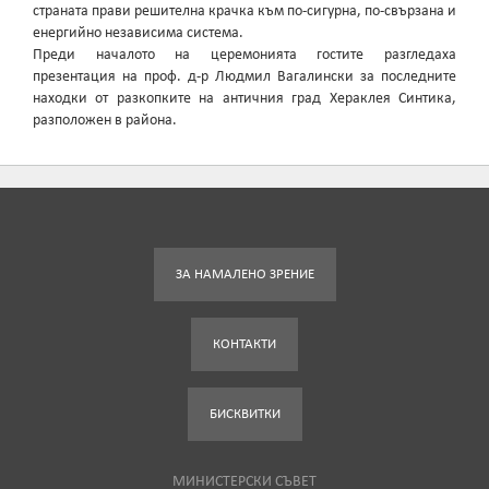
страната прави решителна крачка към по-сигурна, по-свързана и
енергийно независима система.
Преди началото на церемонията гостите разгледаха
презентация на проф. д-р Людмил Вагалински за последните
находки от разкопките на античния град Хераклея Синтика,
разположен в района.
ЗА НАМАЛЕНО ЗРЕНИЕ
КОНТАКТИ
БИСКВИТКИ
МИНИСТЕРСКИ СЪВЕТ