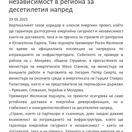
независимост в региона за
десетилетия напред
29.05.2025
Вертикалният газов коридор е ключов енергиен проект, който
ще гарантира дългосрочна енергийна сигурност и независимост
както на доставките, така и на преноса за страните от Централна
и Югоизточна Европа. Това подчерта премиерът Росен Желязков
по време на официалната инспекция на напредъка по
изграждането на инфраструктурата. Събитието се проведе в
района на с. Микрево, община Струмяни, в присъствието на
министъра на енергетиката Жечо Станков, на министъра на
външните работи и търговията на Унгария Петер Сиярто, на
министъра на околната среда и енергетиката на Гърция Ставрос
Папаставру, както и на представители на партньорски държави
– Румъния, Словакия, Украйна и Молдова.
Премиерът Желязков подчерта, че проектът осигурява не само
устойчиви доставки и енергийна диверсификация, но и
стабилност и конкурентоспособност за десетилетия напред.
„Страни, които са партньори и съюзници, днес заедно даваме
възможност за изграждането на инфраструктура, която ще
гарантира енергийна сигурност и независимост – както на
доставките, така и на преноса. Евтината и сигурна енергия не е