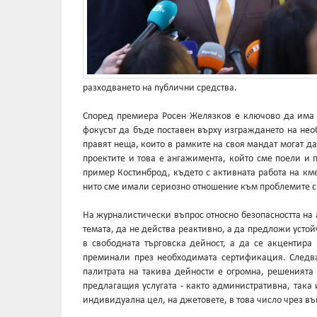
разходването на публични средства.
Според премиера Росен Желязков е ключово да има п
фокусът да бъде поставен върху изграждането на нео
правят неща, които в рамките на своя мандат могат 
проектите и това е ангажимента, който сме поели и 
пример Костинброд, където с активната работа на км
нито сме имали сериозно отношение към проблемите с 
На журналистически въпрос относно безопасността на 
темата, да не действа реактивно, а да предложи усто
в свободната търговска дейност, а да се акцентира
преминали през необходимата сертификация. Следва
палитрата на такива дейности е огромна, решенията 
предлагащия услугата - както административна, така 
индивидуална цел, на джетовете, в това число чрез в