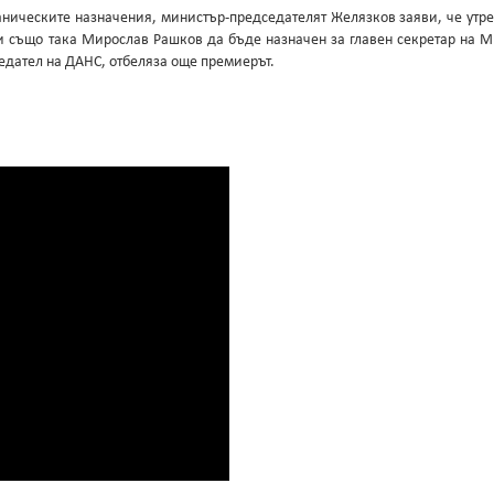
аническите назначения, министър-председателят Желязков заяви, че утр
 също така Мирослав Рашков да бъде назначен за главен секретар на МВ
едател на ДАНС, отбеляза още премиерът.