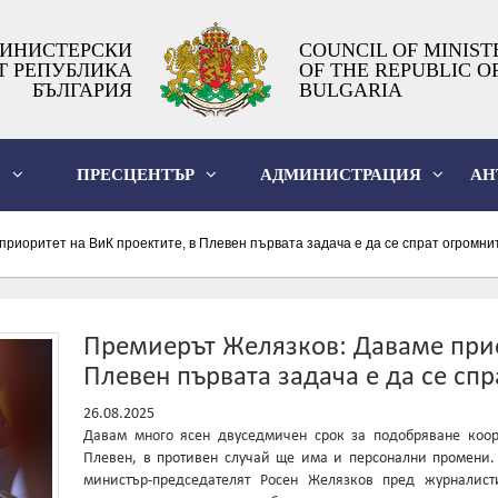
ИНИСТЕРСКИ
COUNCIL OF MINIST
Т РЕПУБЛИКА
OF THE REPUBLIC O
БЪЛГАРИЯ
BULGARIA
О
ПРЕСЦЕНТЪР
АДМИНИСТРАЦИЯ
АН
риоритет на ВиК проектите, в Плевен първата задача е да се спрат огромнит
Премиерът Желязков: Даваме прио
Плевен първата задача е да се спр
26.08.2025
Давам много ясен двуседмичен срок за подобряване коо
Плевен, в противен случай ще има и персонални промени. 
министър-председателят Росен Желязков пред журналис