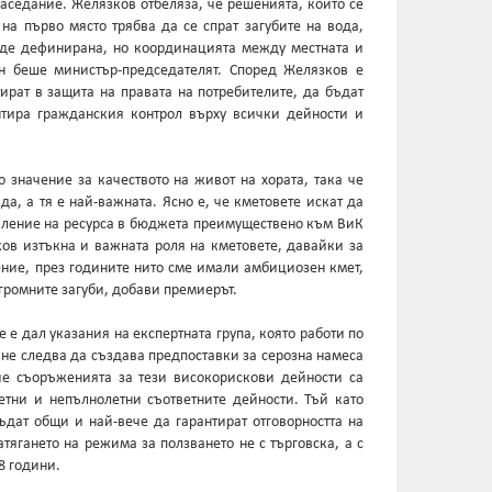
аседание. Желязков отбеляза, че решенията, които се
 на първо място трябва да се спрат загубите на вода,
бъде дефинирана, но координацията между местната и
ен беше министър-председателят. Според Желязков е
ират в защита на правата на потребителите, да бъдат
тира гражданския контрол върху всички дейности и
значение за качеството на живот на хората, така че
, а тя е най-важната. Ясно е, че кметовете искат да
авление на ресурса в бюджета преимуществено към ВиК
ков изтъкна и важната роля на кметовете, давайки за
ение, през годините нито сме имали амбициозен кмет,
громните загуби, добави премиерът.
е дал указания на експертната група, която работи по
 не следва да създава предпоставки за серозна намеса
 че съоръженията за тези високорискови дейности са
тни и непълнолетни съответните дейности. Тъй като
ъдат общи и най-вече да гарантират отговорността на
тягането на режима за ползването не с търговска, а с
8 години.