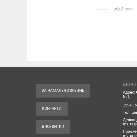
26.08.2025
МИНИС
ЗА НАМАЛЕНО ЗРЕНИЕ
Адрес: 
№1,
1594 С
КОНТАКТИ
Tел. це
Деловод
ms_reg
БИСКВИТКИ
Приемна
ms_pri