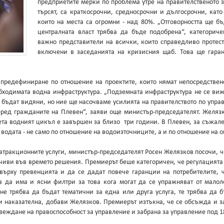
предприетите мерки по проблема утре на правителственото з
търсят, са краткосрочни, средносрочни и дългосрочни, като
които на места са огромни - над 80%. „Отговорността ще 
централната власт трябва да бъде подобрена“, категорич
важно представители на всички, които справедливо протест
включени в заседанията на кризисния щаб. Това ще гаран
редефиниране по отношение на проектите, които нямат непосредствено 
бходимата водна инфраструктура. „Подземната инфраструктура не се вижда
да бъдат видяни, но ние ще насочваме усилията на правителството по упр
пред гражданите на Плевен“, заяви още министър-председателят. Желяз
ета водният цикъл е завършен за близо три години. В Плевен, за съжал
водата - не само по отношение на водоизточниците, а и по отношение на о
атракционните услуги, министър-председателят Росен Желязков посочи, че 
йчиви във времето решения. Премиерът беше категоричен, че регулацията
 върху превенцията и да се дадат повече гаранции на потребителите,
 да има и ясни филтри за това кога могат да се упражняват от малоле
не трябва да бъдат тематични за една или друга услуга, те трябва да б
и наказателна, добави Желязков. Премиерът изтъкна, че се обсъжда и за
ъвеждане на правоспособност за управление и забрана за управление под 1