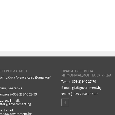
ТЕРСКИ СЪВЕТ
ПРАВИТЕЛСТВЕНА
ИНФОРМАЦИОННА СЛУЖБА
бул. „Княз Александър Дондуков“
Тел.: (+359 2) 940 27 70
Е-mail: gis@government.bg
офия, България
Факс: (+359 2) 981 37 19
нтрала (+359 2) 940 29 99
ство: Е-mail:
ister@government.bg
: Е-mail:
emna@government.bg