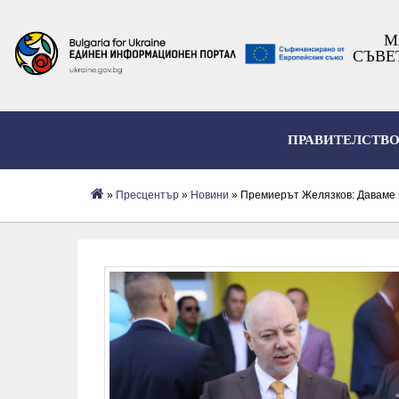
М
СЪВЕ
ПРАВИТЕЛСТВ
»
Пресцентър
»
Новини
» Премиерът Желязков: Даваме п