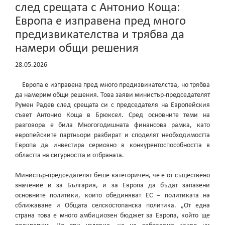
след срещата с Антонио Коща:
Европа е изправена пред много
предизвикателства и трябва да
намери общи решения
28.05.2026
Европа е изправена пред много предизвикателства, но трябва
да намерим общи решения. Това заяви министър-председателят
Румен Радев след срещата си с председателя на Европейския
съвет Антонио Коща в Брюксел. Сред основните теми на
разговора е била Многогодишната финансова рамка, като
европейските партньори разбират и споделят необходимостта
Европа да инвестира сериозно в конкурентоспособността в
областта на сигурността и отбраната.
Министър-председателят беше категоричен, че е от съществено
значение и за България, и за Европа да бъдат запазени
основните политики, които обединяват ЕС – политиката на
сближаване и Общата селскостопанска политика. „От една
страна това е много амбициозен бюджет за Европа, който ще