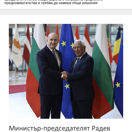
предизвикателства и трябва да намери общи решения
Министър-председателят Радев