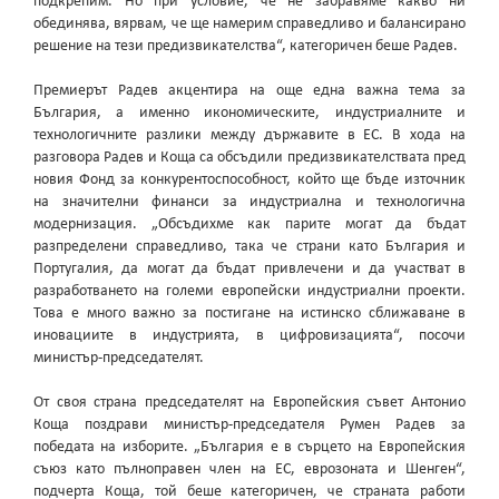
подкрепим. Но при условие, че не забравяме какво ни
обединява, вярвам, че ще намерим справедливо и балансирано
решение на тези предизвикателства“, категоричен беше Радев.
Премиерът Радев акцентира на още една важна тема за
България, а именно икономическите, индустриалните и
технологичните разлики между държавите в ЕС. В хода на
разговора Радев и Коща са обсъдили предизвикателствата пред
новия Фонд за конкурентоспособност, който ще бъде източник
на значителни финанси за индустриална и технологична
модернизация. „Обсъдихме как парите могат да бъдат
разпределени справедливо, така че страни като България и
Португалия, да могат да бъдат привлечени и да участват в
разработването на големи европейски индустриални проекти.
Това е много важно за постигане на истинско сближаване в
иновациите в индустрията, в цифровизацията“, посочи
министър-председателят.
От своя страна председателят на Европейския съвет Антонио
Коща поздрави министър-председателя Румен Радев за
победата на изборите. „България е в сърцето на Европейския
съюз като пълноправен член на ЕС, еврозоната и Шенген“,
подчерта Коща, той беше категоричен, че страната работи