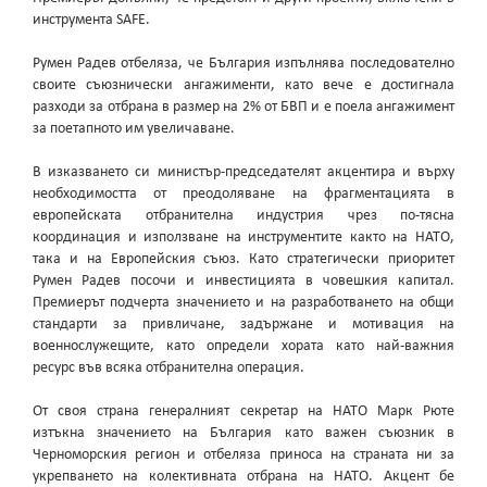
инструмента SAFE.
Румен Радев отбеляза, че България изпълнява последователно
своите съюзнически ангажименти, като вече е достигнала
разходи за отбрана в размер на 2% от БВП и е поела ангажимент
за поетапното им увеличаване.
В изказването си министър-председателят акцентира и върху
необходимостта от преодоляване на фрагментацията в
европейската отбранителна индустрия чрез по-тясна
координация и използване на инструментите както на НАТО,
така и на Европейския съюз. Като стратегически приоритет
Румен Радев посочи и инвестицията в човешкия капитал.
Премиерът подчерта значението и на разработването на общи
стандарти за привличане, задържане и мотивация на
военнослужещите, като определи хората като най-важния
ресурс във всяка отбранителна операция.
От своя страна генералният секретар на НАТО Марк Рюте
изтъкна значението на България като важен съюзник в
Черноморския регион и отбеляза приноса на страната ни за
укрепването на колективната отбрана на НАТО. Акцент бе