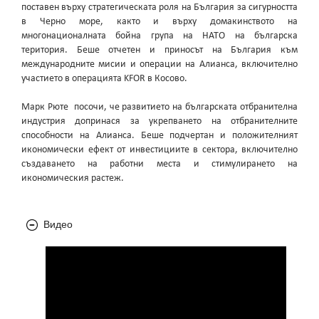
поставен върху стратегическата роля на България за сигурността
в Черно море, както и върху домакинството на
многонационалната бойна група на НАТО на българска
територия. Беше отчетен и приносът на България към
международните мисии и операции на Алианса, включително
участието в операцията KFOR в Косово.
Марк Рюте посочи, че развитието на българската отбранителна
индустрия допринася за укрепването на отбранителните
способности на Алианса. Беше подчертан и положителният
икономически ефект от инвестициите в сектора, включително
създаването на работни места и стимулирането на
икономическия растеж.
Видео