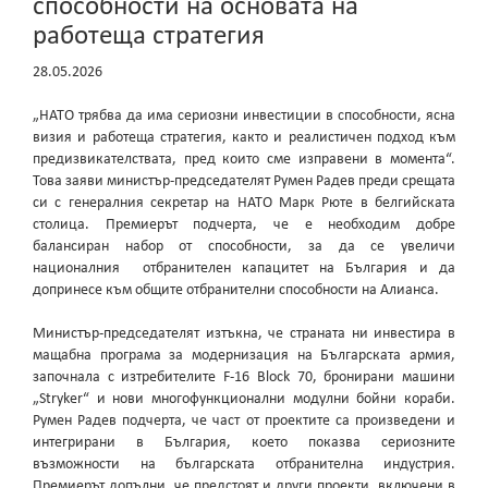
способности на основата на
работеща стратегия
28.05.2026
„НАТО трябва да има сериозни инвестиции в способности, ясна
визия и работеща стратегия, както и реалистичен подход към
предизвикателствата, пред които сме изправени в момента“.
Това заяви министър-председателят Румен Радев преди срещата
си с генералния секретар на НАТО Марк Рюте в белгийската
столица. Премиерът подчерта, че е необходим добре
балансиран набор от способности, за да се увеличи
националния отбранителен капацитет на България и да
допринесе към общите отбранителни способности на Алианса.
Министър-председателят изтъкна, че страната ни инвестира в
мащабна програма за модернизация на Българската армия,
започнала с изтребителите F-16 Block 70, бронирани машини
„Stryker“ и нови многофункционални модулни бойни кораби.
Румен Радев подчерта, че част от проектите са произведени и
интегрирани в България, което показва сериозните
възможности на българската отбранителна индустрия.
Премиерът допълни, че предстоят и други проекти, включени в