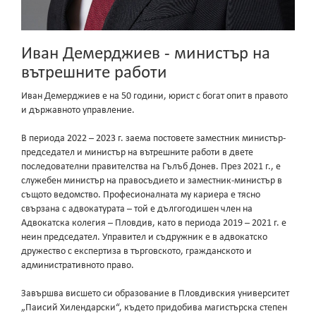
Иван Демерджиев - министър на
вътрешните работи
Иван Демерджиев е на 50 години, юрист с богат опит в правото
и държавното управление.
В периода 2022 – 2023 г. заема постовете заместник министър-
председател и министър на вътрешните работи в двете
последователни правителства на Гълъб Донев. През 2021 г., е
служебен министър на правосъдието и заместник-министър в
същото ведомство. Професионалната му кариера е тясно
свързана с адвокатурата – той е дългогодишен член на
Адвокатска колегия – Пловдив, като в периода 2019 – 2021 г. е
неин председател. Управител и съдружник е в адвокатско
дружество с експертиза в търговското, гражданското и
административното право.
Завършва висшето си образование в Пловдивския университет
„Паисий Хилендарски“, където придобива магистърска степен