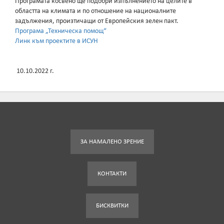
Програмата косвено ще подобри изпълнението на целите в
областта на климата и по отношение на националните
задължения, произтичащи от Европейския зелен пакт.
Програма „Техническа помощ“
Линк към проектите в ИСУН
10.10.2022 г.
ЗА НАМАЛЕНО ЗРЕНИЕ
КОНТАКТИ
БИСКВИТКИ