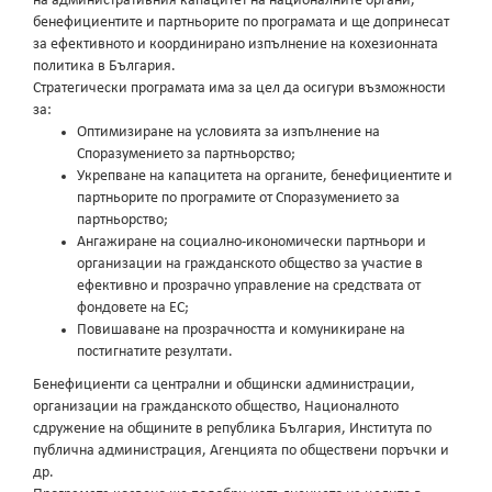
на административния капацитет на националните органи,
бенефициентите и партньорите по програмата и ще допринесат
за ефективното и координирано изпълнение на кохезионната
политика в България.
Стратегически програмата има за цел да осигури възможности
за:
Оптимизиране на условията за изпълнение на
Споразумението за партньорство;
Укрепване на капацитета на органите, бенефициентите и
партньорите по програмите от Споразумението за
партньорство;
Ангажиране на социално-икономически партньори и
организации на гражданското общество за участие в
ефективно и прозрачно управление на средствата от
фондовете на ЕС;
Повишаване на прозрачността и комуникиране на
постигнатите резултати.
Бенефициенти са централни и общински администрации,
организации на гражданското общество, Националното
сдружение на общините в република България, Института по
публична администрация, Агенцията по обществени поръчки и
др.