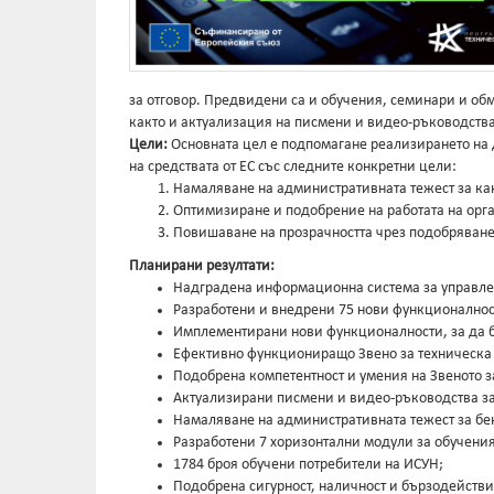
за отговор. Предвидени са и обучения, семинари и обм
както и актуализация на писмени и видео-ръководства 
Цели:
Основната цел е подпомагане реализирането на 
на средствата от ЕС със следните конкретни цели:
Намаляване на административната тежест за к
Оптимизиране и подобрение на работата на орга
Повишаване на прозрачността чрез подобряване
Планирани резултати:
Надградена информационна система за управле
Разработени и внедрени 75 нови функционалнос
Имплементирани нови функционалности, за да б
Ефективно функциониращо Звено за техническа
Подобрена компетентност и умения на Звеното з
Актуализирани писмени и видео-ръководства за
Намаляване на административната тежест за бе
Разработени 7 хоризонтални модули за обучения
1784 броя обучени потребители на ИСУН;
Подобрена сигурност, наличност и бързодействи