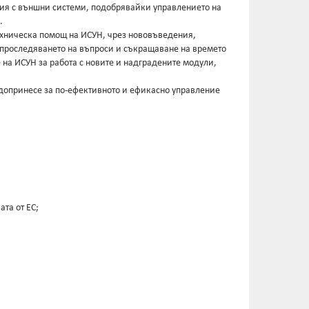
ция с външни системи, подобрявайки управлението на
.
техническа помощ на ИСУН, чрез нововъведения,
 проследяването на въпроси и съкращаване на времето
 на ИСУН за работа с новите и надградените модули,
 допринесе за по-ефективното и ефикасно управление
та от ЕС;