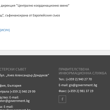
 дирекция "Централно координационно звено"
щ“, съфинансирана от Европейския съюз
(ИСУН)
ТЕРСКИ СЪВЕТ
ПРАВИТЕЛСТВЕНА
ИНФОРМАЦИОННА СЛУЖБА
бул. „Княз Александър Дондуков“
Тел.: (+359 2) 940 27 70
Е-mail: gis@government.bg
офия, България
Факс: (+359 2) 981 37 19
нтрала (+359 2) 940 29 99
ство: Е-mail:
ister@government.bg
: Е-mail: