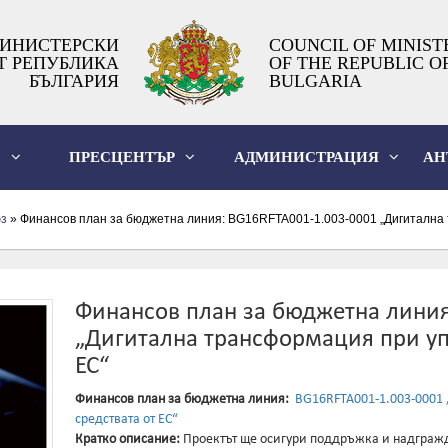
ИНИСТЕРСКИ
COUNCIL OF MINIST
Т РЕПУБЛИКА
OF THE REPUBLIC O
БЪЛГАРИЯ
BULGARIA
О
ПРЕСЦЕНТЪР
АДМИНИСТРАЦИЯ
АН
юз
» Финансов план за бюджетна линия: BG16RFTA001-1.003-0001 „Дигитална 
Финансов план за бюджетна линия
„Дигитална трансформация при уп
ЕС“
Финансов план за бюджетна линия:
BG16RFTA001-1.003-0001 
средствата от ЕС“
Кратко описание:
Проектът ще осигури поддръжка и надгражд