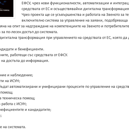
ЕФСУ, чрез нови функционалности, автоматизации и интегра
средствата от ЕС и осъществявайки дигитална трансформация
Чрез проекта ще се усъвършенства и работата на Звеното за 
включително система за управление на заявки, подобряваща
яна на опит за надграждане на компетенциите на Звеното и потребителите
за по-лесен достъп до системата.
дигитална трансформация при управлението на средствата от ЕС, която да
андидати и бенефициенти.
ните, работещи със средствата от ЕФСУ.
 на достъпа до информация.
ние и наблюдение;
ти на ИСУН;
ъдат автоматизирани и унифицирани процесите по управление на средства
 помощ;
а техническа помощ;
 работа с ИСУН;
нефициентите и кандидатите;
;
е на системата.