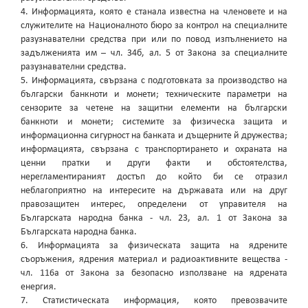
4. Информацията, която е станала известна на членовете и на
служителите на Националното бюро за контрол на специалните
разузнавателни средства при или по повод изпълнението на
задълженията им – чл. 34б, ал. 5 от Закона за специалните
разузнавателни средства.
5. Информацията, свързана с подготовката за производство на
български банкноти и монети; техническите параметри на
сензорите за четене на защитни елементи на български
банкноти и монети; системите за физическа защита и
информационна сигурност на банката и дъщерните й дружества;
информацията, свързана с транспортирането и охраната на
ценни пратки и други факти и обстоятелства,
нерегламентираният достъп до който би се отразил
неблагоприятно на интересите на държавата или на друг
правозащитен интерес, определени от управителя на
Българската народна банка - чл. 23, ал. 1 от Закона за
Българската народна банка.
6. Информацията за физическата защита на ядрените
съоръжения, ядрения материал и радиоактивните вещества -
чл. 116а от Закона за безопасно използване на ядрената
енергия.
7. Статистическата информация, която превозвачите