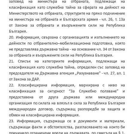
заповед на министъра на отбраната, подлежащи на
класификация като служебна тайна за сферата на дейност на
Министерството на отбраната, структурите на пряко подчинение
на министъра на отбраната и Българската армия - чл. 26, т. 13а
от Закона за отбраната и въоръжените сили на Република
България.
20. Информация, свързана с организацията и изпълнението на
дейности по отбранително–мобилизационна подготовка, която
не представлява държавна тайна - на основание чл. 34 от Закона
за отбраната и въоръжените сили на Република България.
21. Списък на категориите информация, подлежащи на
класификация като служебна тайна, определен със заповед на
председателя на Държавна агенция „Разузнаване" - чл. 27, ал. 1
от Закона за ДАР.
22. Класифицирана информация, маркирана с ниво на
класификация за сигурност “За Служебно ползване” и
предоставена от друга държава или международна
организация по силата на влязъл в сила за Република България
международен договор, съдържащ разпоредби за защита и
обмен на класифицирана информация.
23. Информация, съдържаща се в документи и материали,
съдържащи факти и обстоятелства, разгласяването на които би
причинило ограничени вреди на държавата, по смисъла на § 1,