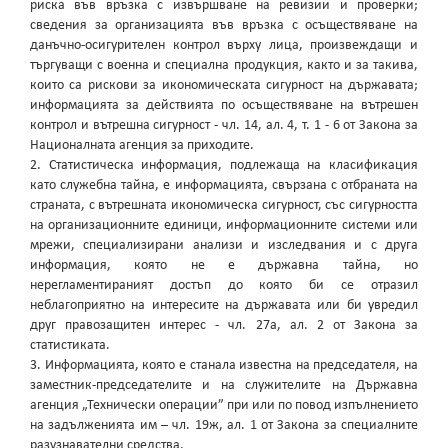
риска във връзка с извършване на ревизии и проверки;
сведения за организацията във връзка с осъществяване на
данъчно-осигурителен контрол върху лица, произвеждащи и
търгуващи с военна и специална продукция, както и за такива,
които са рискови за икономическата сигурност на държавата;
информацията за действията по осъществяване на вътрешен
контрол и вътрешна сигурност - чл. 14, ал. 4, т. 1 - 6 от Закона за
Националната агенция за приходите.
2. Статистическа информация, подлежаща на класификация
като служебна тайна, е информацията, свързана с отбраната на
страната, с вътрешната икономическа сигурност, със сигурността
на организационните единици, информационните системи или
мрежи, специализирани анализи и изследвания и с друга
информация, която не е държавна тайна, но
нерегламентираният достъп до която би се отразил
неблагоприятно на интересите на държавата или би увредил
друг правозащитен интерес - чл. 27а, ал. 2 от Закона за
статистиката.
3. Информацията, която е станала известна на председателя, на
заместник-председателите и на служителите на Държавна
агенция „Технически операции” при или по повод изпълнението
на задълженията им – чл. 19ж, ал. 1 от Закона за специалните
разузнавателни средства.