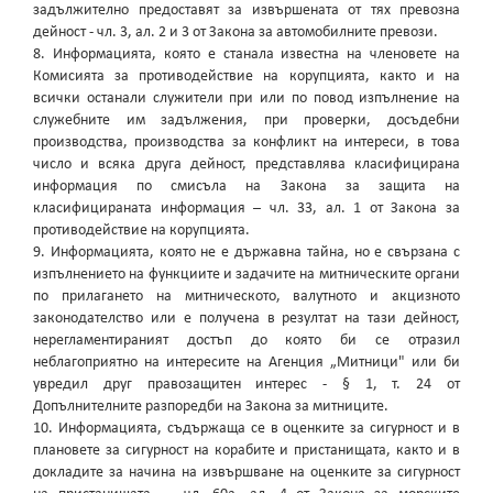
задължително предоставят за извършената от тях превозна
дейност - чл. 3, ал. 2 и 3 от Закона за автомобилните превози.
8. Информацията, която е станала известна на членовете на
Комисията за противодействие на корупцията, както и на
всички останали служители при или по повод изпълнение на
служебните им задължения, при проверки, досъдебни
производства, производства за конфликт на интереси, в това
число и всяка друга дейност, представлява класифицирана
информация по смисъла на Закона за защита на
класифицираната информация – чл. 33, ал. 1 от Закона за
противодействие на корупцията.
9. Информацията, която не е държавна тайна, но е свързана с
изпълнението на функциите и задачите на митническите органи
по прилагането на митническото, валутното и акцизното
законодателство или е получена в резултат на тази дейност,
нерегламентираният достъп до която би се отразил
неблагоприятно на интересите на Агенция „Митници" или би
увредил друг правозащитен интерес - § 1, т. 24 от
Допълнителните разпоредби на Закона за митниците.
10. Информацията, съдържаща се в оценките за сигурност и в
плановете за сигурност на корабите и пристанищата, както и в
докладите за начина на извършване на оценките за сигурност