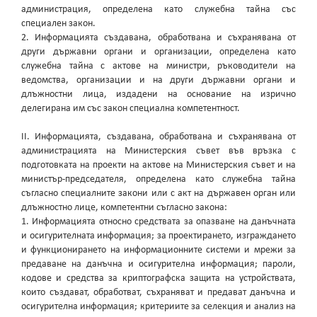
администрация, определена като служебна тайна със
специален закон.
2. Информацията създавана, обработвана и съхранявана от
други държавни органи и организации, определена като
служебна тайна с актове на министри, ръководители на
ведомства, организации и на други държавни органи и
длъжностни лица, издадени на основание на изрично
делегирана им със закон специална компетентност.
II. Информацията, създавана, обработвана и съхранявана от
администрацията на Министерския съвет във връзка с
подготовката на проекти на актове на Министерския съвет и на
министър-председателя, определена като служебна тайна
съгласно специалните закони или с акт на държавен орган или
длъжностно лице, компетентни съгласно закона:
1. Информацията относно средствата за опазване на данъчната
и осигурителната информация; за проектирането, изграждането
и функционирането на информационните системи и мрежи за
предаване на данъчна и осигурителна информация; пароли,
кодове и средства за криптографска защита на устройствата,
които създават, обработват, съхраняват и предават данъчна и
осигурителна информация; критериите за селекция и анализ на