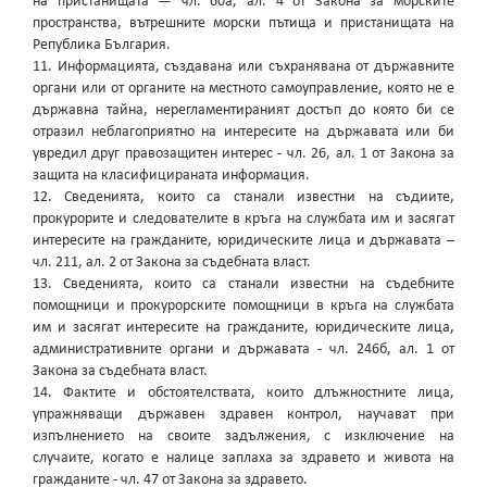
на пристанищата — чл. 60а, ал. 4 от Закона за морските
пространства, вътрешните морски пътища и пристанищата на
Република България.
11. Информацията, създавана или съхранявана от държавните
органи или от органите на местното самоуправление, която не е
държавна тайна, нерегламентираният достъп до която би се
отразил неблагоприятно на интересите на държавата или би
увредил друг правозащитен интерес - чл. 26, ал. 1 от Закона за
защита на класифицираната информация.
12. Сведенията, които са станали известни на съдиите,
прокурорите и следователите в кръга на службата им и засягат
интересите на гражданите, юридическите лица и държавата –
чл. 211, ал. 2 от Закона за съдебната власт.
13. Сведенията, които са станали известни на съдебните
помощници и прокурорските помощници в кръга на службата
им и засягат интересите на гражданите, юридическите лица,
административните органи и държавата - чл. 246б, ал. 1 от
Закона за съдебната власт.
14. Фактите и обстоятелствата, които длъжностните лица,
упражняващи държавен здравен контрол, научават при
изпълнението на своите задължения, с изключение на
случаите, когато е налице заплаха за здравето и живота на
гражданите - чл. 47 от Закона за здравето.