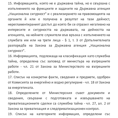
15. Информацията, която не е държавна тайна, но е свързана с
изпълнението на функциите и задачите на Държавна агенция
„Национална сигурност" и с реализирането на правомощията на
органите й или е получена в резултат на тази дейност,
нерегламентираният достъп до която би се отразил негативно на
интересите и сигурността на държавата, на дейността на
агенцията, на нейните служители във връзка с изпълнението на
службата им или на трети лица - § 1, т. 3 от Допълнителната
разпоредба на Закона за Държавна агенция „Национална
сигурност".
16. Информацията, подлежаща на класификация като служебна
тайна, определена със заповед от министъра на вътрешните
работи - чл. 21 от Закона за Министерството на вътрешните
работи.
17. Списък на конкретни факти, сведения и предмети, одобрен
от Комисията за енергийно и водно регулиране - чл. 18 от Закона
за енергетиката.
18. Определените от Министерския съвет документи и
сведения, свързани с подготовката и извършването на
приватизационните сделки са служебна тайна - чл. 27, ал. 2 от
Закона за приватизация и следприватизационен контрол.
19. Списък на категориите информация, определени със